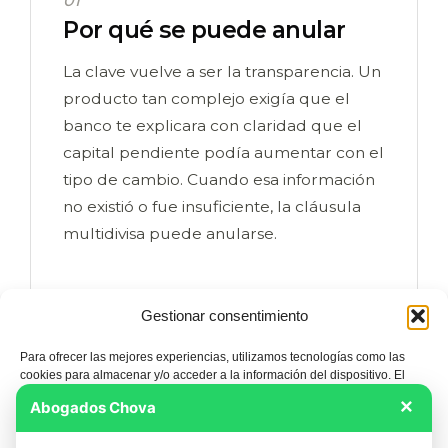
01
Por qué se puede anular
La clave vuelve a ser la transparencia. Un
producto tan complejo exigía que el
banco te explicara con claridad que el
capital pendiente podía aumentar con el
tipo de cambio. Cuando esa información
no existió o fue insuficiente, la cláusula
multidivisa puede anularse.
Gestionar consentimiento
02
Qué pasa si se anula
Para ofrecer las mejores experiencias, utilizamos tecnologías como las
cookies para almacenar y/o acceder a la información del dispositivo. El
consentimiento de estas tecnologías nos permitirá procesar datos como el
×
Lo habitual no es anular toda la hipoteca,
Abogados Chova
comportamiento de navegación o las identificaciones únicas en este sitio.
No consentir o retirar el consentimiento, puede afectar negativamente a
sino solo la parte de la multidivisa: tu
ciertas características y funciones.