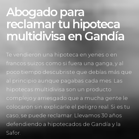
Abogado para
reclamar tu hipoteca
multidivisa en Gandía
Te vendieron una hipoteca en yenes o en
francos suizos como si fuera una ganga, y al
poco tiempo descubriste que debías más que
al principio aunque pagabas cada mes. Las
hipotecas multidivisa son un producto
complejo y arriesgado que a mucha gente le
colocaron sin explicarle el peligro real. Si es tu
caso, se puede reclamar. Llevamos 30 años
defendiendo a hipotecados de Gandía y la
Safor.