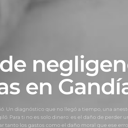
de negligen
ias en Gandí
alió. Un diagnóstico que no llegó a tiempo, una anes
iló. Para ti no es solo dinero: es el daño de perder
mar tanto los gastos como el daño moral que ese erro