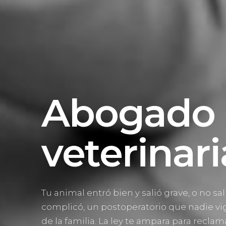
Abogado 
veterinar
Tu animal entró bien y salió grave, o no s
complicó, un postoperatorio que nadie vig
de la familia. La ley te ampara para recla