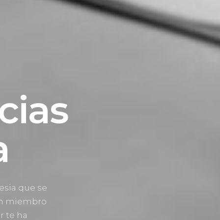
cias
a
tesia que se
 un miembro
r te ha