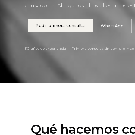
causado. En Abogados Chova llevamos esto
Pedir primera consulta
WhatsApp
30 años de experiencia · Primera consulta sin compromiso
Qué hacemos c