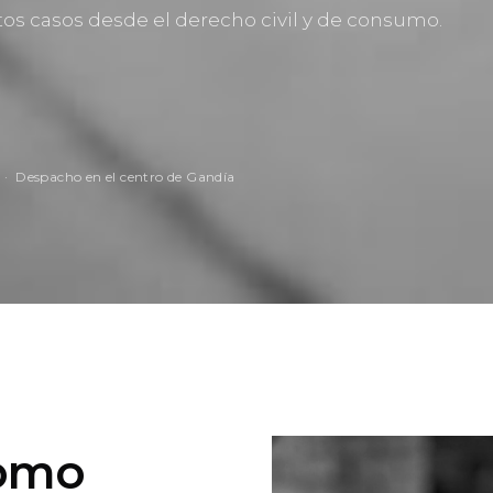
s casos desde el derecho civil y de consumo.
 · Despacho en el centro de Gandía
omo