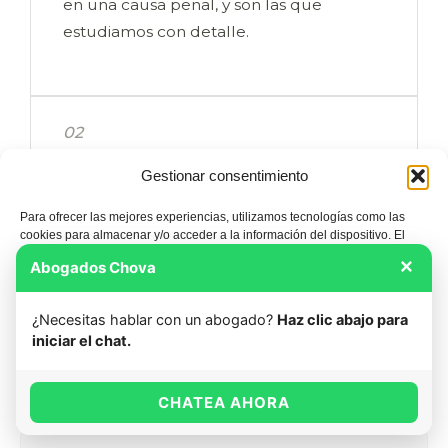
en una causa penal, y son las que
estudiamos con detalle.
02
Insolvencia punible,
Gestionar consentimiento
alzamiento y segunda
oportunidad
Para ofrecer las mejores experiencias, utilizamos tecnologías como las
cookies para almacenar y/o acceder a la información del dispositivo. El
consentimiento de estas tecnologías nos permitirá procesar datos como el
Es importante no confundir figuras. La
×
Abogados Chova
comportamiento de navegación o las identificaciones únicas en este sitio.
insolvencia punible se solapa con el
No consentir o retirar el consentimiento, puede afectar negativamente a
ciertas características y funciones.
alzamiento de bienes
, que castiga
¿Necesitas hablar con un abogado?
Haz clic abajo para
ocultar el patrimonio frente a un
iniciar el chat.
ACEPTAR
acreedor concreto. Y en el lado opuesto
está la
Ley de Segunda Oportunidad
, la
CHATEA AHORA
DENEGAR
vía legal y de buena fe para quien de
verdad no puede pagar. Una cosa es no