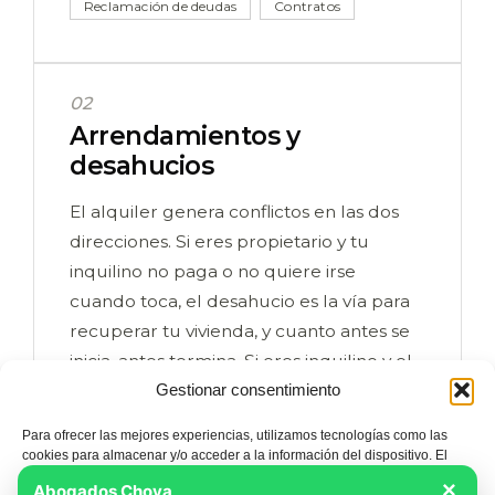
Reclamación de deudas
Contratos
02
Arrendamientos y
desahucios
El alquiler genera conflictos en las dos
direcciones. Si eres propietario y tu
inquilino no paga o no quiere irse
cuando toca, el desahucio es la vía para
recuperar tu vivienda, y cuanto antes se
inicia, antes termina. Si eres inquilino y el
Gestionar consentimiento
propietario incumple, no te subas a un
alquiler injusto sin defenderte.
Para ofrecer las mejores experiencias, utilizamos tecnologías como las
Conocemos bien la Ley de
cookies para almacenar y/o acceder a la información del dispositivo. El
consentimiento de estas tecnologías nos permitirá procesar datos como el
Arrendamientos Urbanos y los plazos de
×
Abogados Chova