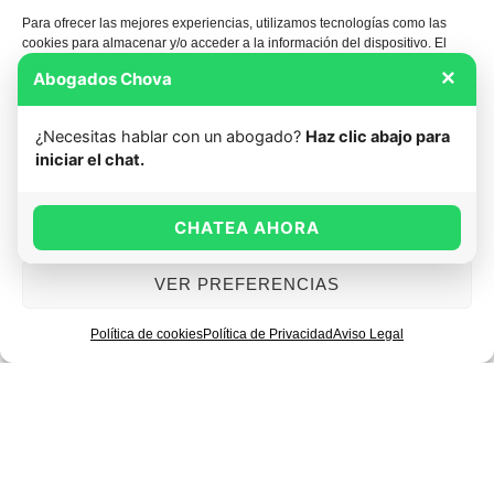
Para ofrecer las mejores experiencias, utilizamos tecnologías como las
cookies para almacenar y/o acceder a la información del dispositivo. El
Abogado de accidentes de tráfico en Gandía
consentimiento de estas tecnologías nos permitirá procesar datos como el
×
Abogados Chova
→
comportamiento de navegación o las identificaciones únicas en este sitio.
No consentir o retirar el consentimiento, puede afectar negativamente a
ciertas características y funciones.
¿Necesitas hablar con un abogado?
Haz clic abajo para
iniciar el chat.
ACEPTAR
CHATEA AHORA
DENEGAR
05
VER PREFERENCIAS
Política de cookies
Política de Privacidad
Aviso Legal
Civil y bancario
Contratos, reclamaciones de cantidad,
asuntos de vivienda, comunidades de
propietarios y los líos con el banco, como