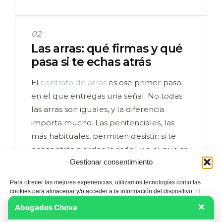
02
Las arras: qué firmas y qué
pasa si te echas atrás
El
contrato de arras
es ese primer paso
en el que entregas una señal. No todas
las arras son iguales, y la diferencia
importa mucho. Las penitenciales, las
más habituales, permiten desistir: si te
echas atrás pierdes la señal, y si el que se
Gestionar consentimiento
echa atrás es el vendedor, te la devuelve
doblada, conforme al artículo 1454 del
Para ofrecer las mejores experiencias, utilizamos tecnologías como las
Código Civil. Antes de firmar un
cookies para almacenar y/o acceder a la información del dispositivo. El
consentimiento de estas tecnologías nos permitirá procesar datos como el
documento de arras te explicamos
×
Abogados Chova
comportamiento de navegación o las identificaciones únicas en este sitio.
exactamente a qué te obliga.
No consentir o retirar el consentimiento, puede afectar negativamente a