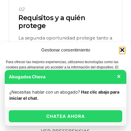
02
Requisitos y a quién
protege
La segunda oportunidad protege tanto a
particulares como a autónomos, y está
Gestionar consentimiento
pensada para personas que necesitan
una salida legal real para recuperar su
Para ofrecer las mejores experiencias, utilizamos tecnologías como las
cookies para almacenar y/o acceder a la información del dispositivo. El
vida financiera. Para acogerte necesitas,
consentimiento de estas tecnologías nos permitirá procesar datos como el
×
Abogados Chova
en líneas generales, ser un deudor de
comportamiento de navegación o las identificaciones únicas en este sitio.
No consentir o retirar el consentimiento, puede afectar negativamente a
buena fe, estar en insolvencia actual, que
ciertas características y funciones.
¿Necesitas hablar con un abogado?
Haz clic abajo para
el importe de las deudas y tu situación
iniciar el chat.
encajen en la ley, y estar dispuesto a
ACEPTAR
poner las cartas sobre la mesa. En la
CHATEA AHORA
primera consulta repasamos contigo
DENEGAR
cada requisito aplicado a tu caso