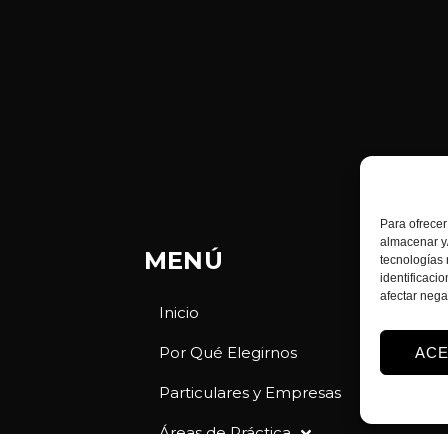
Para ofrecer
almacenar y/
MENÚ
tecnologías
identificaci
afectar nega
Inicio
Por Qué Elegirnos
AC
Particulares y Empresas
Áreas de Práctica